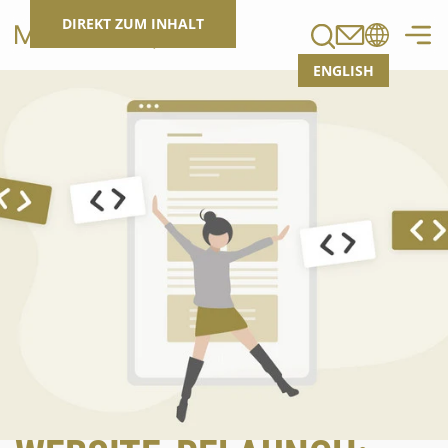
Suchen
DIREKT ZUM INHALT
ENGLISH