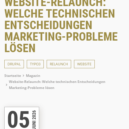
WEBSITE-RELAUNCH:
WELCHE TECHNISCHEN
ENTSCHEIDUNGEN
MARKETING-PROBLEME
LÖSEN
DRUPAL
TYPO3
RELAUNCH
WEBSITE
Breadcrumb
Startseite
Magazin
Website-Relaunch: Welche technischen Entscheidungen
Marketing-Probleme lösen
05
JUNI 2026