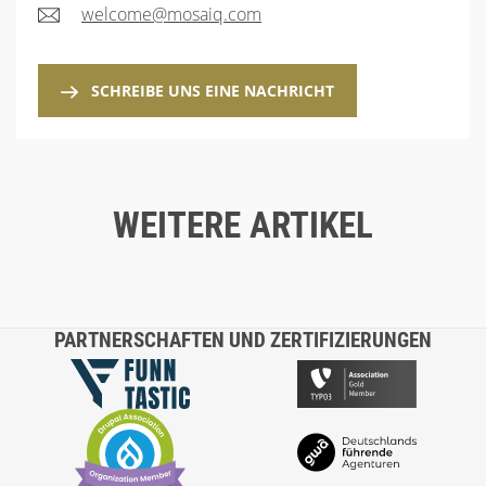
welcome@mosaiq.com
SCHREIBE UNS EINE NACHRICHT
WEITERE ARTIKEL
Blog
17.02.26
INTEGRATIONSREIFE STATT TOOL-ZOO: WIE
PARTNERSCHAFTEN UND ZERTIFIZIERUNGEN
MARKETING UND VERTRIEB DATENFLÜSSE
WIRKSAM STEUERN
CONTENT MANAGEMENT SYSTEM