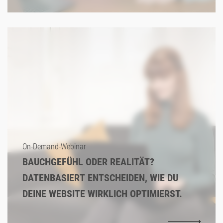
On-Demand-Webinar
BAUCHGEFÜHL ODER REALITÄT?
DATENBASIERT ENTSCHEIDEN, WIE DU
DEINE WEBSITE WIRKLICH OPTIMIERST.