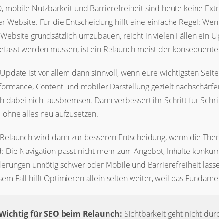
, mobile Nutzbarkeit und Barrierefreiheit sind heute keine Ex
er Website. Für die Entscheidung hilft eine einfache Regel: W
 Website grundsätzlich umzubauen, reicht in vielen Fällen ein 
efasst werden müssen, ist ein Relaunch meist der konsequente
 Update ist vor allem dann sinnvoll, wenn eure wichtigsten Seit
formance, Content und mobiler Darstellung gezielt nachschär
h dabei nicht ausbremsen. Dann verbessert ihr Schritt für Schrit
 ohne alles neu aufzusetzen.
 Relaunch wird dann zur besseren Entscheidung, wenn die Theme
d: Die Navigation passt nicht mehr zum Angebot, Inhalte konku
erungen unnötig schwer oder Mobile und Barrierefreiheit lassen
sem Fall hilft Optimieren allein selten weiter, weil das Fundam
Wichtig für SEO beim Relaunch:
Sichtbarkeit geht nicht du