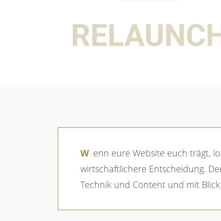
Breadcrumb
Startseite
Magazin
Update vs. Relaunch
Wenn eure Website euch trägt, lohnt sich das Update. Wenn sie euch im Alltag bremst, ist ein Relaunch oft die
wirtschaftlichere Entscheidung. De
Technik und Content und mit Blick 