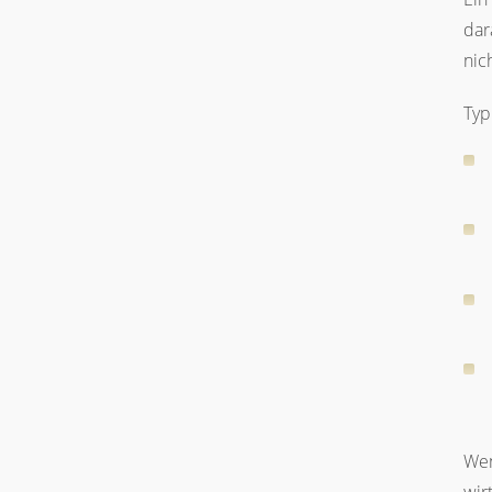
dar
nic
Typ
Wen