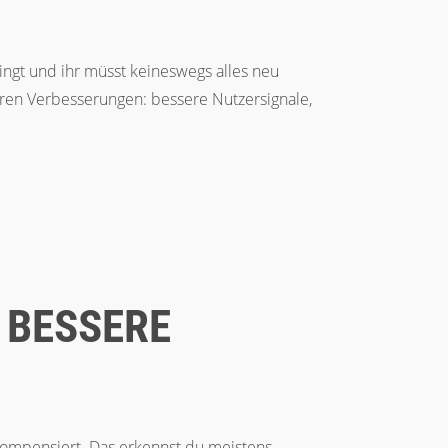
ringt und ihr müsst keineswegs alles neu
aren Verbesserungen: bessere Nutzersignale,
 BESSERE
kompensiert. Das erkennst du meistens