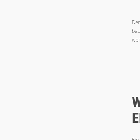
Der
bau
wen
W
E
Ein