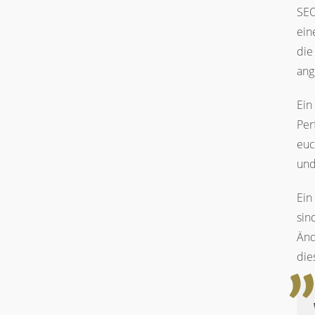
SEO
ein
die
ang
Ein
Per
euc
und
Ein
sin
Änd
die