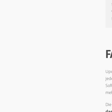
F
Upd
jed
Sof
meh
Die
das