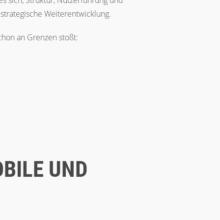
es sich, Struktur, Nutzerführung und
 strategische Weiterentwicklung.
schon an Grenzen stoßt:
OBILE UND