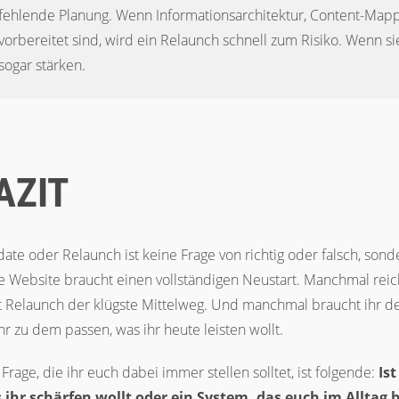
fehlende Planung. Wenn Informationsarchitektur, Content-Mapp
vorbereitet sind, wird ein Relaunch schnell zum Risiko. Wenn s
sogar stärken.
AZIT
ate oder Relaunch ist keine Frage von richtig oder falsch, sond
e Website braucht einen vollständigen Neustart. Manchmal reich
t Relaunch der klügste Mittelweg. Und manchmal braucht ihr de
r zu dem passen, was ihr heute leisten wollt.
 Frage, die ihr euch dabei immer stellen solltet, ist folgende:
Is
 ihr schärfen wollt oder ein System, das euch im Alltag 