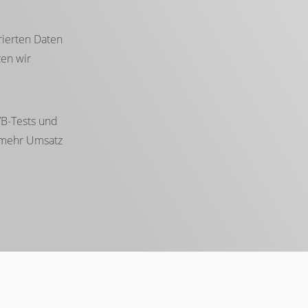
rierten Daten
zen wir
/B-Tests und
r mehr Umsatz