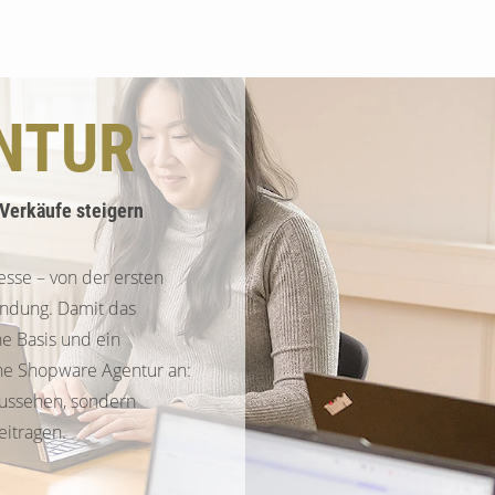
Suchen
NTUR
 Verkäufe steigern
sse – von der ersten
indung. Damit das
he Basis und ein
ene Shopware Agentur an:
aussehen, sondern
itragen.