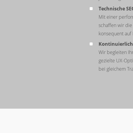
Technische SE
Mit einer perfo
schaffen wir die
konsequent auf B
Kontinuierlic
Wir begleiten I
gezielte UX-Opt
bei gleichem Traf