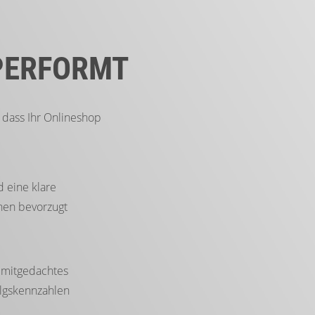
 PERFORMT
 dass Ihr Onlineshop
d eine klare
nen bevorzugt
n mitgedachtes
olgskennzahlen