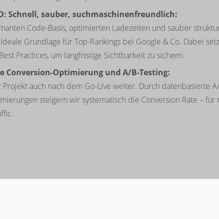
O: Schnell, sauber, suchmaschinenfreundlich:
rmanten Code-Basis, optimierten Ladezeiten und sauber struktu
 ideale Grundlage für Top-Rankings bei Google & Co. Dabei set
est Practices, um langfristige Sichtbarkeit zu sichern.
he Conversion-Optimierung und A/B-Testing:
hr Projekt auch nach dem Go-Live weiter. Durch datenbasierte A
imierungen steigern wir systematisch die Conversion Rate – fü
fic.