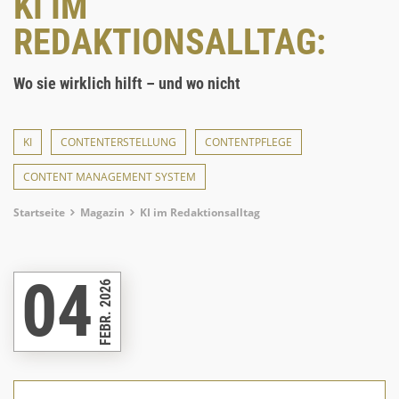
KI IM
REDAKTIONSALLTAG:
Wo sie wirklich hilft – und wo nicht
KI
CONTENTERSTELLUNG
CONTENTPFLEGE
CONTENT MANAGEMENT SYSTEM
Breadcrumb
Startseite
Magazin
KI im Redaktionsalltag
04
FEBR. 2026