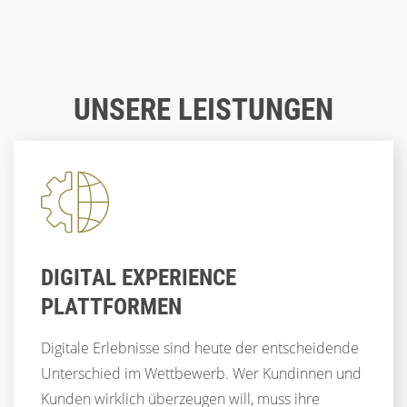
Blog
26.03.26
WEBSITE-OPTIMIERUNG: WARUM DIE
Blog
24.02.26
WEBSITE DER ZENTRALE TOUCHPOINT IST
WENN TECHNIK AUF ERFAHRUNG TRIFFT –
Blog
15.01.26
UNSERE LEISTUNGEN
UND CX DEN UNTERSCHIED MACHT
WAS MACHT EINE LANDINGPAGE
ERFOLGREICH?
CUSTOMER EXPERIENCE
UX & DESIGN
CUSTOMER EXPERIENCE
CX
CORPORATE WEBSITES
STRATEGIE
UX
LANDINGPAGES
UX & CX
DIGITAL EXPERIENCE
PLATTFORMEN
Digitale Erlebnisse sind heute der entscheidende
Unterschied im Wettbewerb. Wer Kundinnen und
Kunden wirklich überzeugen will, muss ihre