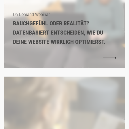
On-Demand-Webinar
BAUCHGEFÜHL ODER REALITÄT?
DATENBASIERT ENTSCHEIDEN, WIE DU
DEINE WEBSITE WIRKLICH OPTIMIERST.