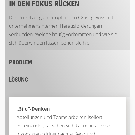
IN DEN FOKUS RÜCKEN
Die Umsetzung einer optimalen CX ist gewiss mit
unternehmensinternen Herausforderungen
verbunden. Welche häufig vorkommen und wie sie
sich überwinden lassen, sehen sie hier:
PROBLEM
LÖSUNG
„Silo“-Denken
Abteilungen und Teams arbeiten isoliert
voneinander, tauschen sich kaum aus. Diese
Inkonsistenz dringt nach außen durch.