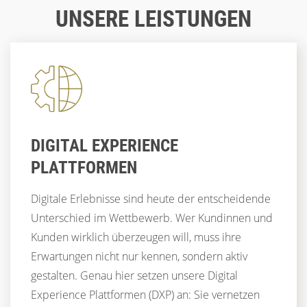
WENN TECHNIK AUF ERFAHRUNG TRIFFT –
Blog
15.01.26
UNSERE LEISTUNGEN
UND CX DEN UNTERSCHIED MACHT
WAS MACHT EINE LANDINGPAGE
ERFOLGREICH?
CUSTOMER EXPERIENCE
UX & DESIGN
CUSTOMER EXPERIENCE
CX
CORPORATE WEBSITES
STRATEGIE
UX
LANDINGPAGES
UX & CX
DIGITAL EXPERIENCE
PLATTFORMEN
Digitale Erlebnisse sind heute der entscheidende
Unterschied im Wettbewerb. Wer Kundinnen und
Kunden wirklich überzeugen will, muss ihre
Erwartungen nicht nur kennen, sondern aktiv
gestalten. Genau hier setzen unsere Digital
Experience Plattformen (DXP) an: Sie vernetzen