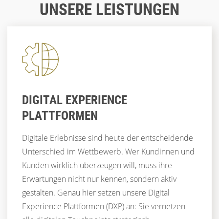
10 INSIGHTS FÜR STARKE MARKEN
UNSERE LEISTUNGEN
CUSTOMER EXPERIENCE
UX & DESIGN
CUSTOMER EXPERIENCE
CX
CUSTOMER EXPERIENCE
CORPORATE WEBSITES
DIGITAL EXPERIENCE
PLATTFORMEN
Digitale Erlebnisse sind heute der entscheidende
Unterschied im Wettbewerb. Wer Kundinnen und
Kunden wirklich überzeugen will, muss ihre
Erwartungen nicht nur kennen, sondern aktiv
gestalten. Genau hier setzen unsere Digital
Experience Plattformen (DXP) an: Sie vernetzen