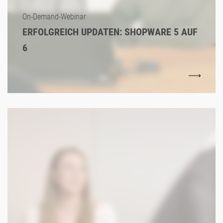
On-Demand-Webinar
ERFOLGREICH UPDATEN: SHOPWARE 5 AUF
6