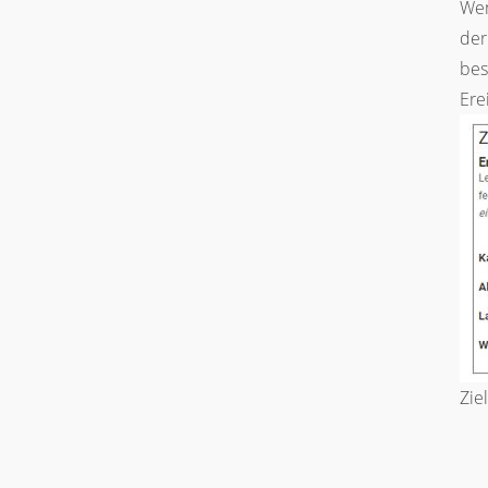
Wen
der
bes
Ere
Zie