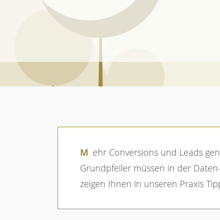
Breadcrumb
Startseite
Magazin
Digital Analytics - 4 Schritte f
Mehr Conversions und Leads generieren – das gelingt am besten mit datengetriebenem Marketing. Doch welche
Grundpfeiler müssen in der Daten
zeigen Ihnen in unseren Praxis Tipps