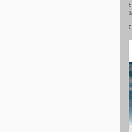
E
&
E