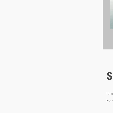
S
Um 
Eve