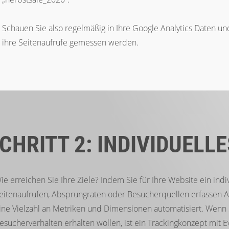
Schauen Sie also regelmäßig in Ihre Google Analytics Daten un
ihre Seitenaufrufe gemessen werden.
CHRITT 2: INDIVIDUELL
ie erreichen Sie Ihre Ziele? Indem Sie für Ihre Website ein ind
eitenaufrufen, Absprungraten oder Besucherquellen erfassen An
ine Vielzahl an Metriken und Dimensionen automatisiert. Wenn Si
esucherverhalten erhalten wollen, ist ein Trackingkonzept mit 