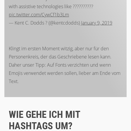
with assistive technologies like ??????????
pic.twitter.com/CywCf1b3Lm
— Kent C. Dodds ? (@kentcdodds)
January 9, 2019
Klingt im ersten Moment witzig, aber nur für den
Personenkreis, der das Geschriebene lesen kann.
Daher unser Tipp: Auf Fonts verzichten und wenn
Emojis verwendet werden sollen, lieber am Ende vom
Text.
WIE GEHE ICH MIT
HASHTAGS UM?