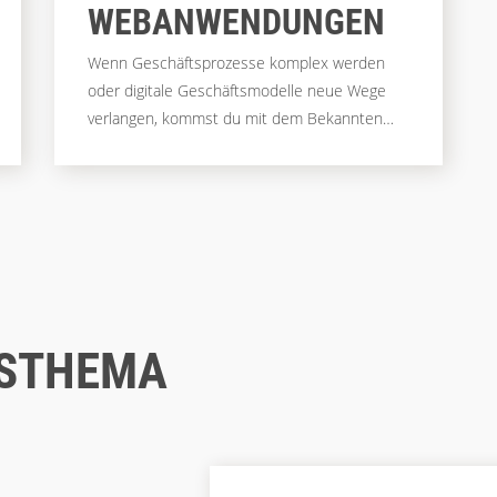
WEBANWENDUNGEN
Wenn Geschäftsprozesse komplex werden
oder digitale Geschäftsmodelle neue Wege
verlangen, kommst du mit dem Bekannten
nicht weiter. Du brauchst eine
Webanwendung, die so individuell ist wie dein
Unternehmen – flexibel, skalierbar und
zukunftssicher. Genau hier kommt MOSAIQ
als Symfony Agentur ins Spiel.
USTHEMA