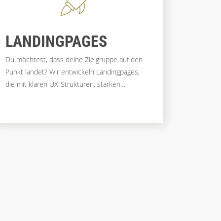
LANDINGPAGES
Du möchtest, dass deine Zielgruppe auf den
Punkt landet? Wir entwickeln Landingpages,
die mit klaren UX-Strukturen, starken
Botschaften und einem reibungslosen
Nutzererlebnis überzeugen. So machst du aus
Interessent:innen zufriedene Kund:innen und
erreichst deine Conversion-Ziele. Wir
begleiten dich von der ersten Idee bis zur
laufenden Optimierung, um das Maximum aus
deinem Traffic herauszuholen.