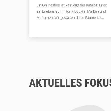
Ein Onlineshop ist kein digitaler Katalog. Er ist
ein Erlebnisraum – für Produkte, Marken und
Menschen. Wir gestalten diese Räume so,
dass sie Nutzende intuitiv durch komplexe
Angebote führen, Vertrauen aufbauen und zur
richtigen Aktion führen: Kauf, Anfrage,
Beratungskontakt. Egal ob B2C oder
komplexes B2B – wir entwickeln Lösungen,
die aktivieren statt überfordern. Die individuell
auf Zielgruppen eingehen. Und die technische
Komplexität in intuitive Nutzerführung
übersetzen.
AKTUELLES FOK