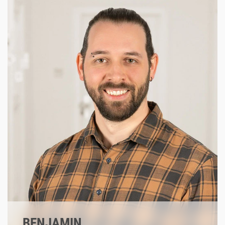
#detailverliebt
#vectorgrafik
#loremipsum
BENJAMIN