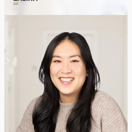
UX
#uidesigner
#aestheticlover
#digitalart