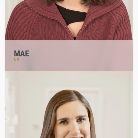
MAE
UX
#communicationdesigner
#photographyartistic
#problemsolver