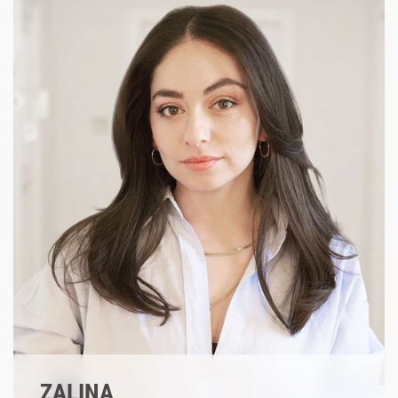
#pragmatisch&kreativ
#UXpassion
#creativeleadership
ZALINA