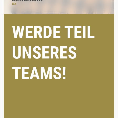
UX
WERDE TEIL
#figmajesus
#userfocus
#wireframewizard
UNSERES
TEAMS!