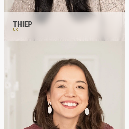
THIEP
UX
#userverstehen
#problemlöser
#gehtnichtgibtsnicht