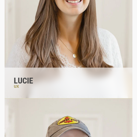
LUCIE
UX
#design
#kreativepixelqueen
#machtallesschoen