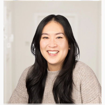
#uidesigner
#aestheticlover
#digitalart