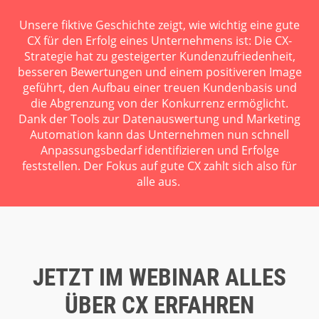
Unsere fiktive Geschichte zeigt, wie wichtig eine gute
CX für den Erfolg eines Unternehmens ist: Die CX-
Strategie hat zu gesteigerter Kundenzufriedenheit,
besseren Bewertungen und einem positiveren Image
geführt, den Aufbau einer treuen Kundenbasis und
die Abgrenzung von der Konkurrenz ermöglicht.
Dank der Tools zur Datenauswertung und Marketing
Automation kann das Unternehmen nun schnell
Anpassungsbedarf identifizieren und Erfolge
feststellen. Der Fokus auf gute CX zahlt sich also für
alle aus.
JETZT IM WEBINAR ALLES
ÜBER CX ERFAHREN