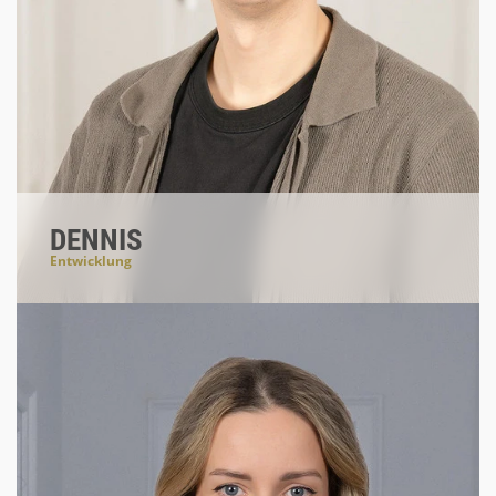
DENNIS
Entwicklung
#everythingfrontend
#animationen
#cssislove