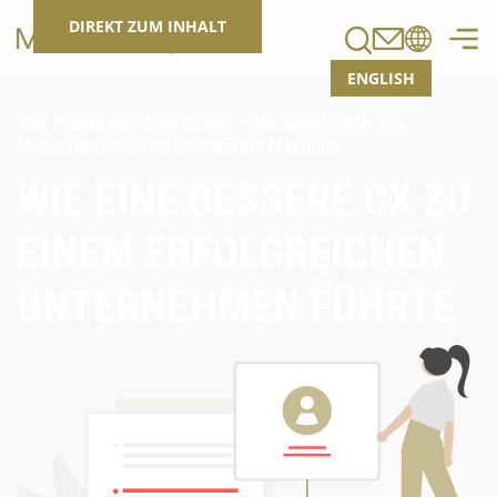
Suchen
DIREKT ZUM INHALT
ENGLISH
Von Problemen zum Erfolg – die Geschichte des
Musterunternehmens Machina Maximus
WIE EINE BESSERE CX ZU
EINEM ERFOLGREICHEN
UNTERNEHMEN FÜHRTE