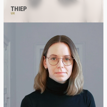
THIEP
UX
#userverstehen
#problemlöser
#gehtnichtgibtsnicht