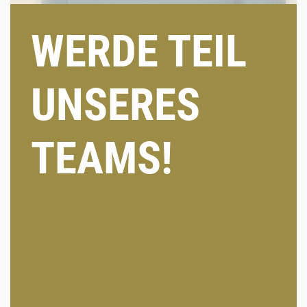
WERDE TEIL
#cxmagic
#talkdatatome
#contentwithimpact
UNSERES
TEAMS!