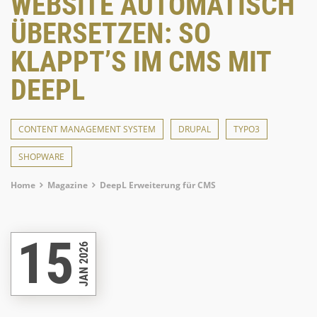
WEBSITE AUTOMATISCH
ÜBERSETZEN: SO
KLAPPT’S IM CMS MIT
DEEPL
CONTENT MANAGEMENT SYSTEM
DRUPAL
TYPO3
SHOPWARE
Breadcrumb
Home
Magazine
DeepL Erweiterung für CMS
15
JAN 2026