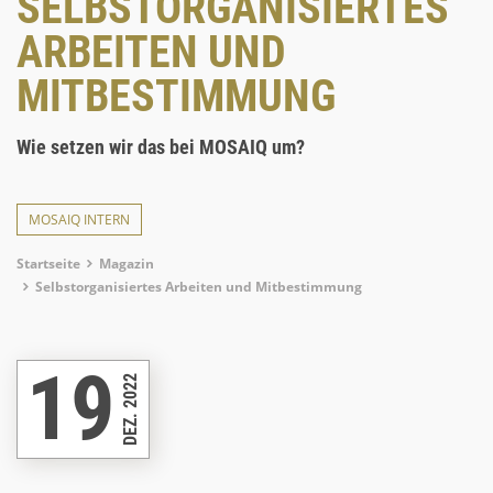
SELBSTORGANISIERTES
ARBEITEN UND
MITBESTIMMUNG
Wie setzen wir das bei MOSAIQ um?
MOSAIQ INTERN
Breadcrumb
Startseite
Magazin
Selbstorganisiertes Arbeiten und Mitbestimmung
19
DEZ. 2022