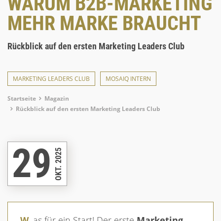
WARUM B2B-MARKETING
MEHR MARKE BRAUCHT
Rückblick auf den ersten Marketing Leaders Club
MARKETING LEADERS CLUB
MOSAIQ INTERN
Breadcrumb
Startseite
Magazin
Rückblick auf den ersten Marketing Leaders Club
29
OKT. 2025
Was für ein Start! Der erste
Marketing