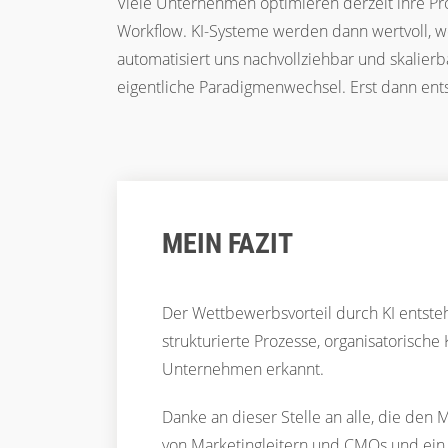
Viele Unternehmen optimieren derzeit ihre Pro
Workflow. KI-Systeme werden dann wertvoll, we
automatisiert uns nachvollziehbar und skalierbar
eigentliche Paradigmenwechsel. Erst dann ent
MEIN FAZIT
Der Wettbewerbsvorteil durch KI entsteh
strukturierte Prozesse, organisatorisch
Unternehmen erkannt.
Danke an dieser Stelle an alle, die den 
von Marketingleitern und CMOs und ein