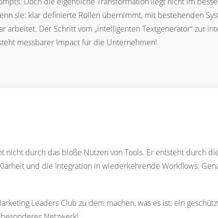
mpts. Doch die eigentliche Transformation liegt nicht im bess
nn sie: klar definierte Rollen übernimmt, mit bestehenden Sys
 arbeitet. Der Schritt vom „intelligenten Textgenerator“ zur inte
steht messbarer Impact für die Unternehmen!
t nicht durch das bloße Nutzen von Tools. Er entsteht durch di
e Klarheit und die Integration in wiederkehrende Workflows. Gen
Marketing Leaders Club zu dem machen, was es ist: ein geschütz
 besonderes Netzwerk!