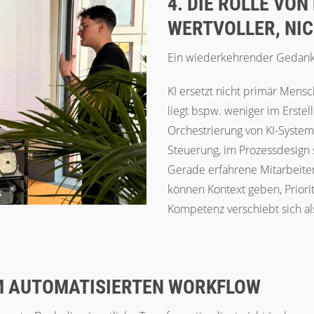
4. DIE ROLLE VO
WERTVOLLER, NIC
Ein wiederkehrender Gedank
KI ersetzt nicht primär Mensc
liegt bspw. weniger im Erstel
Orchestrierung von KI-Systeme
Steuerung, im Prozessdesign 
Gerade erfahrene Mitarbeite
können Kontext geben, Priori
Kompetenz verschiebt sich al
M AUTOMATISIERTEN WORKFLOW