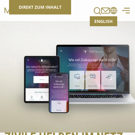
Suchen
DIREKT ZUM INHALT
ENGLISH