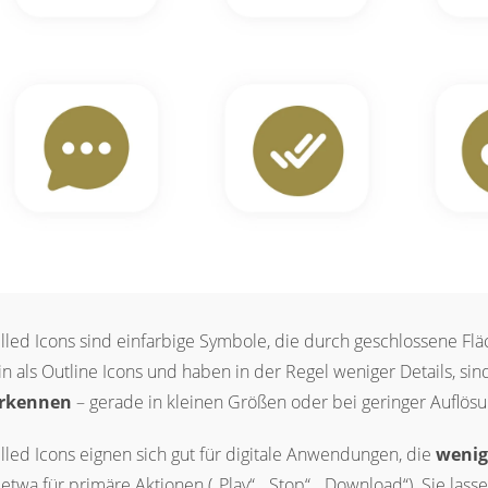
illed Icons sind einfarbige Symbole, die durch geschlossene 
in als Outline Icons und haben in der Regel weniger Details, si
rkennen
– gerade in kleinen Größen oder bei geringer Auflösu
illed Icons eignen sich gut für digitale Anwendungen, die
wenig
 etwa für primäre Aktionen („Play“, „Stop“, „Download“). Sie lass