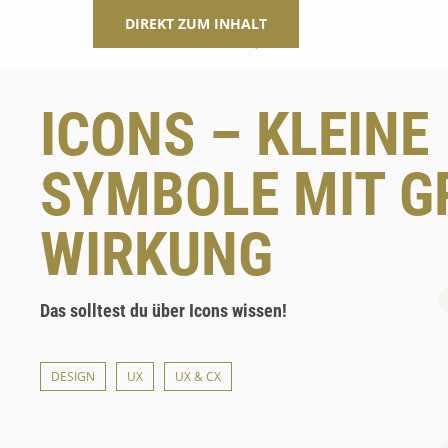
DIREKT ZUM INHALT
ICONS – KLEINE
SYMBOLE MIT GR
IRKUNG
Das solltest du über Icons wissen!
DESIGN
UX
UX & CX