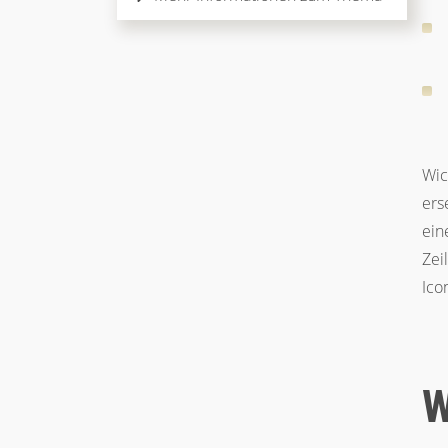
Wic
ers
ein
Zei
Ico
W