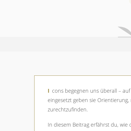
Breadcrumb
Startseite
Magazin
Icons – kleine Symbole mit gro
Icons begegnen uns überall – auf Websites, in Apps oder in Leitsystemen von Museen, Flughäfen und Bahnhöfen. Richtig
eingesetzt geben sie Orientierung
zurechtzufinden.
In diesem Beitrag erfährst du, wie